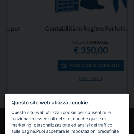
Contabilità in Regime Forfettario
COSTO ANNUALE
€ 350,00
DETTAGLI
Questo sito web utilizza i cookie
Questo sito web utilizza i cookie per consentire le
funzionalità essenziali del sito, nonché quelle di
Home
Servizi
Chi siamo
Come funziona
marketing, personalizzazione ed analisi del traffico
sulle pagine.Puoi accettare le impostazioni predefinite
Approfondimenti
Contatti
Lavora con noi