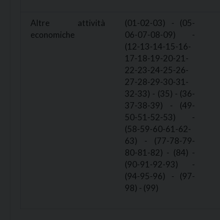
Altre attività
(01-02-03) - (05-
economiche
06-07-08-09) -
(12-13-14-15-16-
17-18-19-20-21-
22-23-24-25-26-
27-28-29-30-31-
32-33) - (35) - (36-
37-38-39) - (49-
50-51-52-53) -
(58-59-60-61-62-
63) - (77-78-79-
80-81-82) - (84) -
(90-91-92-93) -
(94-95-96) - (97-
98) - (99)