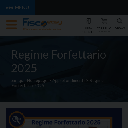
MENU
CERCA
AREA
CARRELLO
CLIENTI
0 SERVIZI
Regime Forfettario
2025
Sei qui:
Homepage
>
Approfondimenti
>
Regime
Forfettario 2025