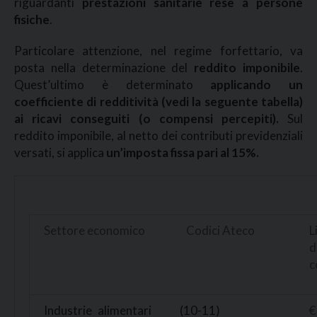
riguardanti
prestazioni sanitarie rese a persone
fisiche
.
Particolare attenzione, nel regime forfettario, va
posta nella determinazione del
reddito imponibile
.
Quest’ultimo è determinato
applicando un
coefficiente di redditività (vedi la seguente tabella)
ai ricavi conseguiti (o compensi percepiti).
Sul
reddito imponibile, al netto dei contributi previdenziali
versati, si applica
un’imposta fissa pari al 15%.
Settore economico
Codici Ateco
L
d
c
Industrie alimentari
(10-11)
€