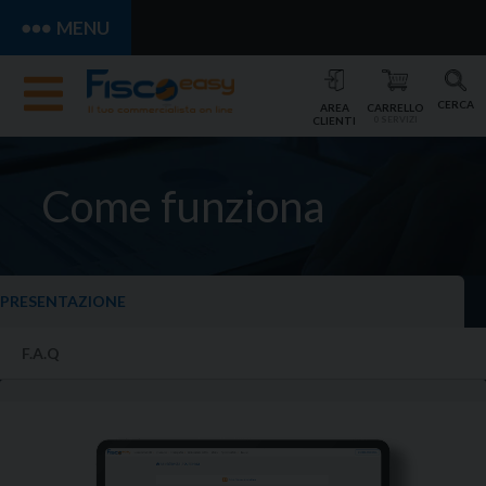
MENU
CERCA
AREA
CARRELLO
CLIENTI
0 SERVIZI
Come funziona
PRESENTAZIONE
F.A.Q