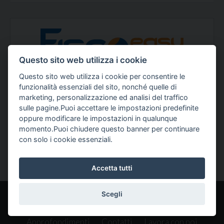
Questo sito web utilizza i cookie
Questo sito web utilizza i cookie per consentire le
funzionalità essenziali del sito, nonché quelle di
Fiscoeasy
è un marchio di Studio Cuscito srl STP
marketing, personalizzazione ed analisi del traffico
Via Leopoldo Curci 2, Palo del Colle (BA)
sulle pagine.Puoi accettare le impostazioni predefinite
oppure modificare le impostazioni in qualunque
Partita IVA 08385150720
momento.Puoi chiudere questo banner per continuare
con solo i cookie essenziali.
Telefono:
080 2223804
Email:
info@fiscoeasy.it
Accetta tutti
Scegli
Home
Servizi
Chi siamo
Come funziona
Approfondimenti
Contatti
Lavora con noi