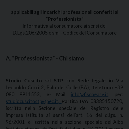
applicabili agli incarichi professionali conferiti al
“Professionista”
Informativa al consumatore ai sensi del
D.Lgs.206/2005 e smi - Codice del Consumatore
A. “Professionista” - Chi siamo
Studio Cuscito srl STP
con
Sede legale in
Via
Leopoldo Curci 2, Palo del Colle (BA),
Telefono
+39
080 9911553,
e- Mail
info@fiscoeasy.it
,
pec:
studiocuscitostp@pec.it
,
Partita IVA
08385150720,
iscritta nella Sezione speciale del Registro delle
imprese istituita ai sensi dell'art. 16 del d.lgs. n.
96/2001 e iscritta nella sezione speciale dell'Albo
istituito ai sensi dell'art. 9 del d.m. n. 34/2012 presso