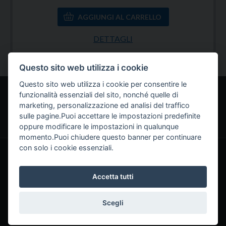
DETTAGLI
Questo sito web utilizza i cookie
Questo sito web utilizza i cookie per consentire le
funzionalità essenziali del sito, nonché quelle di
Home
Servizi
Chi siamo
Come funziona
marketing, personalizzazione ed analisi del traffico
sulle pagine.Puoi accettare le impostazioni predefinite
Approfondimenti
Contatti
Lavora con noi
oppure modificare le impostazioni in qualunque
momento.Puoi chiudere questo banner per continuare
con solo i cookie essenziali.
Fiscoeasy è un marchio di Studio Cuscito srl STP
Via Leopoldo Curci 2, Palo del Colle (BA) - Telefono: 080 2223804
- Email:
info@fiscoeasy.it
Accetta tutti
Partita IVA: 08385150720 © Copyright 2021
Credits
Scegli