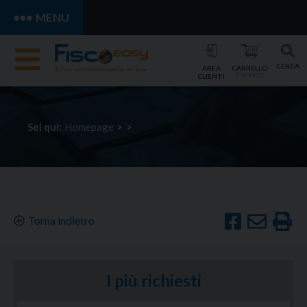
MENU
CERCA
AREA
CARRELLO
CLIENTI
0 SERVIZI
Sei qui:
Homepage
>
>
Torna indietro
I più richiesti