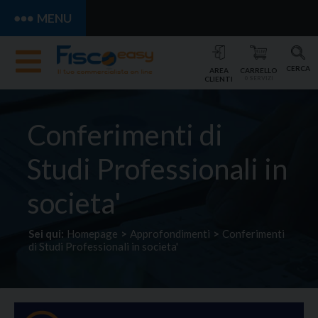
MENU
CERCA
AREA
CARRELLO
CLIENTI
0 SERVIZI
Conferimenti di
Studi Professionali in
societa'
Sei qui:
Homepage
>
Approfondimenti
>
Conferimenti
di Studi Professionali in societa'