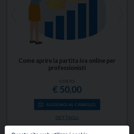
<
>
Come aprire la partita iva online per
professionisti
COSTO
€ 50,00
DETTAGLI