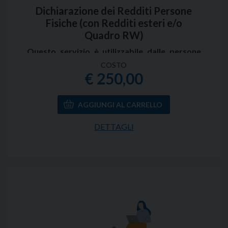
Dichiarazione dei Redditi Persone
Fisiche (con Redditi esteri e/o
Quadro RW)
Questo servizio è utilizzabile dalle persone
fisiche che hanno conseguito dei redditi esteri
COSTO
e che hanno la necessità di presentare una
€ 250,00
dichiarazione dei redditi redigendo anche il
quadro RW che riepiloga gli investimenti
all’estero e/o attività estere di natura
finanziaria.
Il servizio non prevede l'apposizione del visto di
DETTAGLI
conformità per il Superbonus 110% (art. 119
comma 11 DL 34/2020)