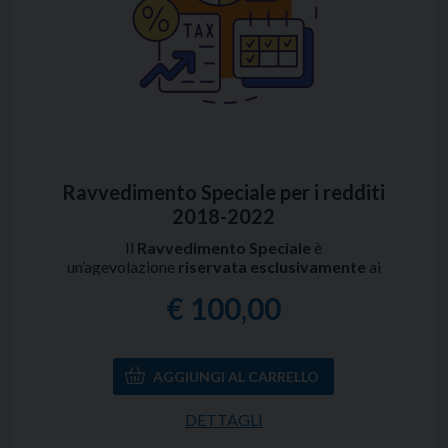
Ravvedimento Speciale per i redditi
2018-2022
Il
Ravvedimento Speciale
è
un’agevolazione
riservata esclusivamente
ai
contribuenti che hanno aderito al
Concordato
€ 100,00
Preventivo Biennale
. Si tratta di una
facoltà
che
consente di regolarizzare i redditi dichiarati per
gli anni dal 2018 al 2022 tramite il versamento di
un'imposta sostitutiva.
Con il presente servizio:
DETTAGLI