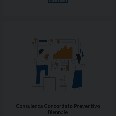
DETTAGLI
lavoro dipendente ed assimilati, i redditi di lavoro
autonomo e i redditi diversi. La CU deve essere
inviata telematicamente all’Agenzia delle Entrate.
Contatta fiscoeasy ,troverai un
commercialista
online
in grado di seguirti e fornirti informazioni
sulle modalità e i tempi di presentazione della CU.
Il servizio per chi ha lavoratori dipendenti è
completamento del
servizio di busta paga
e
riguarda un adempimento che il
consulente del
lavoro
esegue entro il mese di febbraio di ogni
anno.
Il servizio per chi ha avuto rapporti con lavoratori
autonomi ed ha operato la ritenuta di acconto, in
qualità di sostituto d’imposta, si esegue entro il
mese di febbraio di ogni anno.
Possiamo fornire tale servizio per i soli
lavoratori autonomi che hanno operato
ritenute di acconto ,non possiamo fornire il
servizio per i datori di lavori che hanno
necessità di redigere le Cu per i propri
dipendenti e che non hanno aderito al nostro
Consulenza Concordato Preventivo
servizio di redazione delle buste paga.
Biennale
Stesso servizio di un commercialista classico