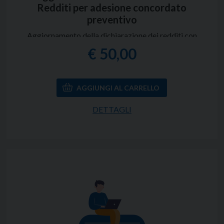
Redditi per adesione concordato
preventivo
Aggiornamento della dichiarazione dei redditi con
la proposta di reddito prevista dal Concordato
€ 50,00
Preventivo Biennale per gli anni 2025/2026
(regime semplificato) scaturiti dalle fase di
consulenza per l'adesione.
*Il servizio è acquistabile solo da chi ha già
sottoscritto il servizio
Consulenza per
l'adesione al concordato preventivo biennale
.
DETTAGLI