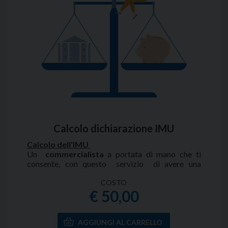
Calcolo dichiarazione IMU
Calcolo dell'IMU
Un
commercialista
a portata di mano che ti
consente, con questo servizio di avere una
consulenza completa ed un aiuto pratico per il
calcolo dell’IMU.
COSTO
€ 50,00
Con questo servizio fiscoeasy,
il tuo
commercialista on line
, sarà in grado di liquidare
l’Imu di qualsiasi comune d’Italia con tutte le
disposizioni dei singoli comuni