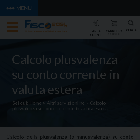
MENU
CERCA
AREA
CARRELLO
CLIENTI
0 SERVIZI
Calcolo plusvalenza
su conto corrente in
valuta estera
Sei qui:
Home
>
Altri servizi online
>
Calcolo
plusvalenza su conto corrente in valuta estera
Calcolo della plusvalenza (o minusvalenza) su conto