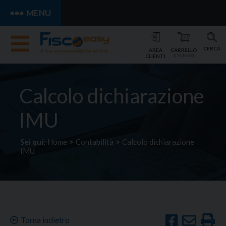
MENU
CERCA
AREA
CARRELLO
CLIENTI
0 SERVIZI
Calcolo dichiarazione
IMU
Sei qui:
Home
>
Contabilità
>
Calcolo dichiarazione
IMU
Torna indietro